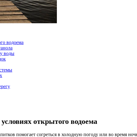
ого водоема
танола
у воды
док
истемы
х
ерегу
 условиях открытого водоема
апитков помогает согреться в холодную погоду или во время но