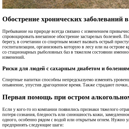
Обострение хронических заболеваний в
Пребывание на природе всегда связано с изменением привычн
спровоцировать внезапное обострение застарелых болезней. П
берегу, в сочетании со спиртным может вызвать острый прис
госпитализации, организовать которую в лесу или на острове 
со стационарных рыболовных баз в тяжелом состоянии именно
изменений.
Риски для людей с сахарным диабетом и болезня
Спиртные напитки способны непредсказуемо изменять уровень
опьянение, упустив драгоценное время. Также страдают почки
Первая помощь при остром алкогольном
Если у кого-то из компании появились признаки тяжелого отр
потеря сознания, бледность или синюшность кожи, замедленное
одного, особенно рядом с водой или открытым огнем. Нужно у
предпринять следующие шаги: