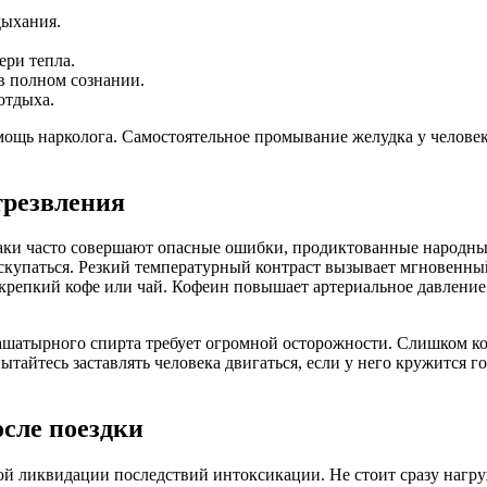
дыхания.
ери тепла.
в полном сознании.
отдыха.
омощь нарколога. Самостоятельное промывание желудка у челове
трезвления
ыбаки часто совершают опасные ошибки, продиктованные народ
искупаться. Резкий температурный контраст вызывает мгновенный
крепкий кофе или чай. Кофеин повышает артериальное давление и
шатырного спирта требует огромной осторожности. Слишком ко
айтесь заставлять человека двигаться, если у него кружится го
осле поездки
ой ликвидации последствий интоксикации. Не стоит сразу нагру