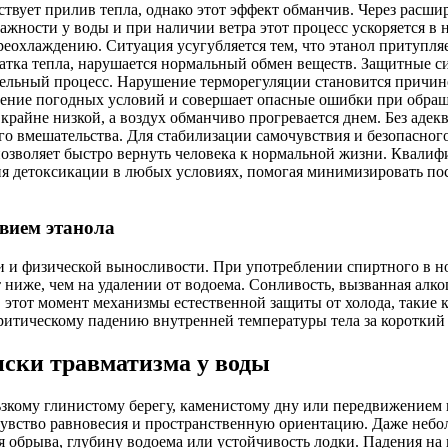
твует прилив тепла, однако этот эффект обманчив. Через расши
жности у воды и при наличии ветра этот процесс ускоряется в н
реохлаждению. Ситуация усугубляется тем, что этанол притупляе
татка тепла, нарушается нормальный обмен веществ. Защитные с
тельный процесс. Нарушение терморегуляции становится причин
енение погодных условий и совершает опасные ошибки при обращ
крайне низкой, а воздух обманчиво прогревается днем. Без адек
 вмешательства. Для стабилизации самочувствия и безопасног
 позволяет быстро вернуть человека к нормальной жизни. Квал
я детоксикации в любых условиях, помогая минимизировать пос
вием этанола
и и физической выносливости. При употреблении спиртного в н
т ниже, чем на удалении от водоема. Сонливость, вызванная алко
 этот момент механизмы естественной защиты от холода, такие 
критическому падению внутренней температуры тела за коротки
ски травматизма у воды
ьзкому глинистому берегу, каменистому дну или передвижением
увство равновесия и пространственную ориентацию. Даже неболь
я обрыва, глубину водоема или устойчивость лодки. Падения на