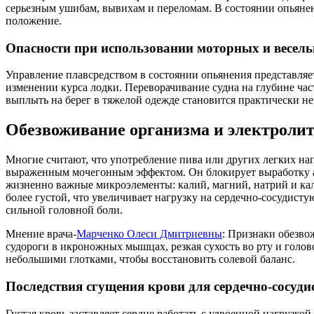
серьезным ушибам, вывихам и переломам. В состоянии опьянени
положение.
Опасности при использовании моторных и весел
Управление плавсредством в состоянии опьянения представля
изменении курса лодки. Переворачивание судна на глубине част
выплыть на берег в тяжелой одежде становится практически не
Обезвоживание организма и электроли
Многие считают, что употребление пива или других легких нап
выраженным мочегонным эффектом. Он блокирует выработку ант
жизненно важные микроэлементы: калий, магний, натрий и кал
более густой, что увеличивает нагрузку на сердечно-сосудис
сильной головной боли.
Мнение врача-
Марченко Олеси Дмитриевны
: Признаки обезво
судороги в икроножных мышцах, резкая сухость во рту и голов
небольшими глотками, чтобы восстановить солевой баланс.
Последствия сгущения крови для сердечно-сосуди
Густая кровь заставляет сердце работать с удвоенной нагрузк