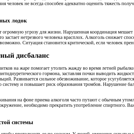
я человек не всегда способен адекватно оценить тяжесть получ
ьных лодок
ет огромную угрозу для жизни. Нарушенная координация мешает
о застает нетрезвого человека врасплох. Алкоголь снижает спос
возможно. Ситуация становится критической, если человек прен
тный дисбаланс
итков на жаре помогает утолить жажду во время летней рыбалки
идиуретического гормона, заставляя почки выводить жидкость 
ьций. Развивается сильное обезвоживание, которое усугубляетс
тую систему и повышает риск образования тромбов. Нарушение ба
живания на фоне приема алкоголя часто путают с обычным утомл
окружение, необходимо прекратить употребление спиртного. Важ
стой системы
ой, чтобы протолкнуть ее по сосудам. У людей, имеющих скрытые