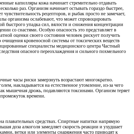
ренные капилляры кожа начинает стремительно отдавать
есколько раз. Организм начинает остывать гораздо быстрее,
т чувствительность рецепторов, и рыбак просто не замечает,
илы организма ослабевают, что может спровоцировать
ой быстрого упадка сил, вялости и снижения концентрации
ении со снастями. Особую опасность это представляет в
ватной оценки своего состояния человек рискует получить
о очищения кровеносной системы от токсических веществ
ифицированные специалисты медицинского центра Частный
ледствия опасного переохлаждения и сильного похмельного
очные часы риски замерзнуть возрастают многократно.
голем, накладывается на естественное утомление, из-за чего
как мышечная дрожь, подавляются токсинами. Организм теряет
й промежуток времени.
 на плавательных средствах. Спиртные напитки напрямую
шая доза алкоголя замедляет скорость реакции и ухудшает
 камни, ветки или элементы снаряжения часто приводят к