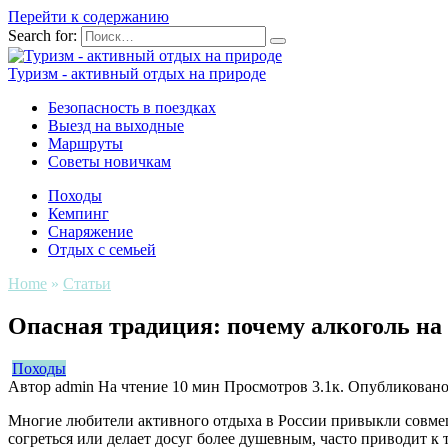
Перейти к содержанию
Search for:
Туризм - активный отдых на природе
Безопасность в поездках
Выезд на выходные
Маршруты
Советы новичкам
Походы
Кемпинг
Снаряжение
Отдых с семьей
Home
»
Статьи
Опасная традиция: почему алкоголь на
Походы
Автор
admin
На чтение
10 мин
Просмотров
3.1к.
Опубликован
Многие любители активного отдыха в России привыкли совмещ
согреться или делает досуг более душевным, часто приводит к 