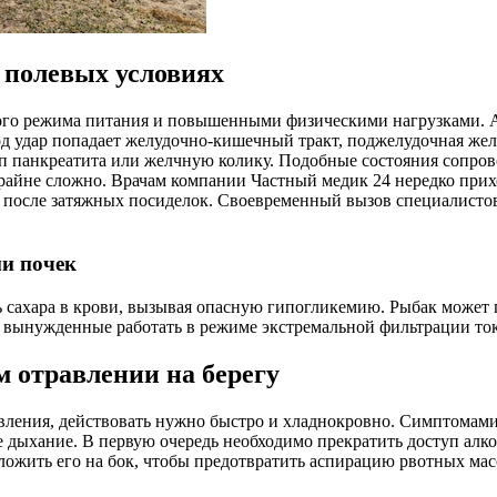
 полевых условиях
ого режима питания и повышенными физическими нагрузками. А
од удар попадает желудочно-кишечный тракт, поджелудочная жел
туп панкреатита или желчную колику. Подобные состояния сопр
крайне сложно. Врачам компании Частный медик 24 нередко прихо
 после затяжных посиделок. Своевременный вызов специалистов
ми почек
 сахара в крови, вызывая опасную гипогликемию. Рыбак может 
, вынужденные работать в режиме экстремальной фильтрации то
 отравлении на берегу
авления, действовать нужно быстро и хладнокровно. Симптомам
 дыхание. В первую очередь необходимо прекратить доступ алког
ложить его на бок, чтобы предотвратить аспирацию рвотных ма