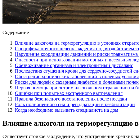
Содержание
Влияние алкоголя на терморегуляцию в условиях открыт
Специфика ночного переохлаждения под воздействием э
Нарушение координации движений и риски травматизма 
Опасности при использовании моторных и весельных ло
Обезвоживание организма и электролитный дисбаланс
Последствия сгущения крови для сердечно-сосудистой с
Обострение хронических заболеваний в полевых условия
Риски для людей с сахарным диабетом и болезнями почек
Первая помощь при остром алкогольном отравлении на б
Ошибки при попытках экстренного вытрезвления
Правила безопасного восстановления после поездки
Роль полноценного сна и регидратации в реабилитации
Когда необходимо вызывать специалиста на дом
Влияние алкоголя на терморегуляцию в
Существует стойкое заблуждение, что употребление крепких н