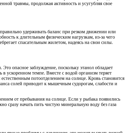
енной травмы, продолжая активность и усугубляя свое
 правильно удерживать баланс при резком движении или
обность к длительным физическим нагрузкам, из-за чего
ебрегает спасательным жилетом, надеясь на свои силы.
. Это опасное заблуждение, поскольку этанол обладает
в ускоренном темпе. Вместе с водой организм теряет
я естественным потоотделением на солнце. Кровь становится
ланса солей приводит к мышечным судорогам, слабости и
ением от пребывания на солнце. Если у рыбака появились
но сразу начать пить чистую минеральную воду без газа
 или явные проблемы с давлением, это может вызвать резкий