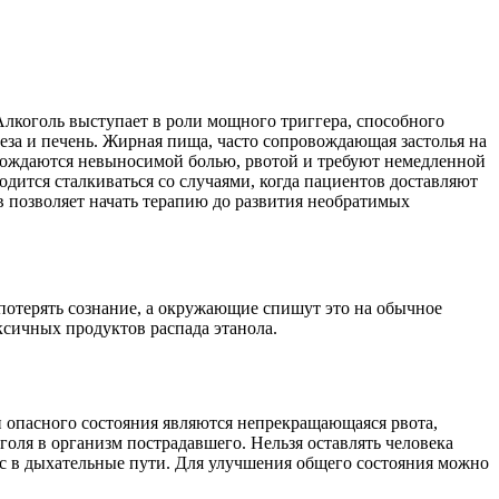
лкоголь выступает в роли мощного триггера, способного
еза и печень. Жирная пища, часто сопровождающая застолья на
овождаются невыносимой болью, рвотой и требуют немедленной
дится сталкиваться со случаями, когда пациентов доставляют
 позволяет начать терапию до развития необратимых
потерять сознание, а окружающие спишут это на обычное
ксичных продуктов распада этанола.
и опасного состояния являются непрекращающаяся рвота,
оля в организм пострадавшего. Нельзя оставлять человека
сс в дыхательные пути. Для улучшения общего состояния можно