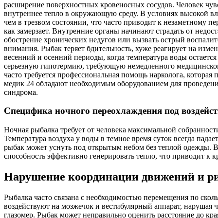
расширение поверхностных кровеносных сосудов. Человек чувс
внутреннее тепло в окружающую среду. В условиях высокой вла
чем в трезвом состоянии, что часто приводит к незаметному пе
как замерзает. Внутренние органы начинают страдать от недос
обострение хронических недугов или вызвать острый воспали
внимания. Рыбак теряет бдительность, хуже реагирует на изм
весенний и осенний периоды, когда температура воды остается 
серьезную гипотермию, требующую немедленного медицинского
часто требуется профессиональная помощь нарколога, которая
медик 24 обладают необходимым оборудованием для проведени
синдрома.
Специфика ночного переохлаждения под воздейст
Ночная рыбалка требует от человека максимальной собранност
Температура воздуха у воды в темное время суток всегда падае
рыбак может уснуть под открытым небом без теплой одежды. В
способность эффективно генерировать тепло, что приводит к 
Нарушение координации движений и ри
Рыбалка часто связана с необходимостью перемещения по скол
воздействуют на мозжечок и вестибулярный аппарат, нарушая ч
глазомер. Рыбак может неправильно оценить расстояние до кра