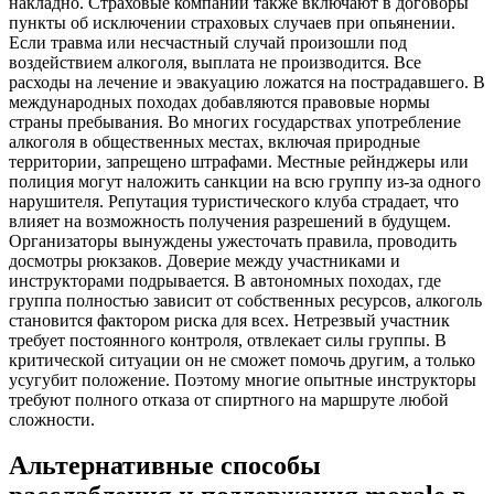
накладно. Страховые компании также включают в договоры
пункты об исключении страховых случаев при опьянении.
Если травма или несчастный случай произошли под
воздействием алкоголя, выплата не производится. Все
расходы на лечение и эвакуацию ложатся на пострадавшего. В
международных походах добавляются правовые нормы
страны пребывания. Во многих государствах употребление
алкоголя в общественных местах, включая природные
территории, запрещено штрафами. Местные рейнджеры или
полиция могут наложить санкции на всю группу из-за одного
нарушителя. Репутация туристического клуба страдает, что
влияет на возможность получения разрешений в будущем.
Организаторы вынуждены ужесточать правила, проводить
досмотры рюкзаков. Доверие между участниками и
инструкторами подрывается. В автономных походах, где
группа полностью зависит от собственных ресурсов, алкоголь
становится фактором риска для всех. Нетрезвый участник
требует постоянного контроля, отвлекает силы группы. В
критической ситуации он не сможет помочь другим, а только
усугубит положение. Поэтому многие опытные инструкторы
требуют полного отказа от спиртного на маршруте любой
сложности.
Альтернативные способы