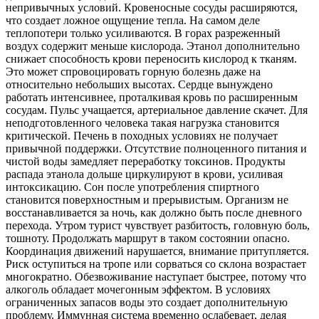
непривычных условий. Кровеносные сосуды расширяются,
что создает ложное ощущение тепла. На самом деле
теплопотери только усиливаются. В горах разреженный
воздух содержит меньше кислорода. Этанол дополнительно
снижает способность крови переносить кислород к тканям.
Это может спровоцировать горную болезнь даже на
относительно небольших высотах. Сердце вынуждено
работать интенсивнее, проталкивая кровь по расширенным
сосудам. Пульс учащается, артериальное давление скачет. Для
неподготовленного человека такая нагрузка становится
критической. Печень в походных условиях не получает
привычной поддержки. Отсутствие полноценного питания и
чистой воды замедляет переработку токсинов. Продукты
распада этанола дольше циркулируют в крови, усиливая
интоксикацию. Сон после употребления спиртного
становится поверхностным и прерывистым. Организм не
восстанавливается за ночь, как должно быть после дневного
перехода. Утром турист чувствует разбитость, головную боль,
тошноту. Продолжать маршрут в таком состоянии опасно.
Координация движений нарушается, внимание притупляется.
Риск оступиться на тропе или сорваться со склона возрастает
многократно. Обезвоживание наступает быстрее, потому что
алкоголь обладает мочегонным эффектом. В условиях
ограниченных запасов воды это создает дополнительную
проблему. Иммунная система временно ослабевает, делая