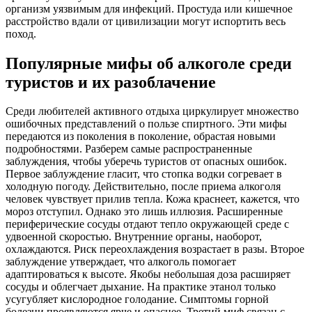
организм уязвимым для инфекций. Простуда или кишечное
расстройство вдали от цивилизации могут испортить весь
поход.
Популярные мифы об алкоголе среди
туристов и их разоблачение
Среди любителей активного отдыха циркулирует множество
ошибочных представлений о пользе спиртного. Эти мифы
передаются из поколения в поколение, обрастая новыми
подробностями. Разберем самые распространенные
заблуждения, чтобы уберечь туристов от опасных ошибок.
Первое заблуждение гласит, что стопка водки согревает в
холодную погоду. Действительно, после приема алкоголя
человек чувствует прилив тепла. Кожа краснеет, кажется, что
мороз отступил. Однако это лишь иллюзия. Расширенные
периферические сосуды отдают тепло окружающей среде с
удвоенной скоростью. Внутренние органы, наоборот,
охлаждаются. Риск переохлаждения возрастает в разы. Второе
заблуждение утверждает, что алкоголь помогает
адаптироваться к высоте. Якобы небольшая доза расширяет
сосуды и облегчает дыхание. На практике этанол только
усугубляет кислородное голодание. Симптомы горной
болезни проявляются ярче и опаснее. Третий миф связан с