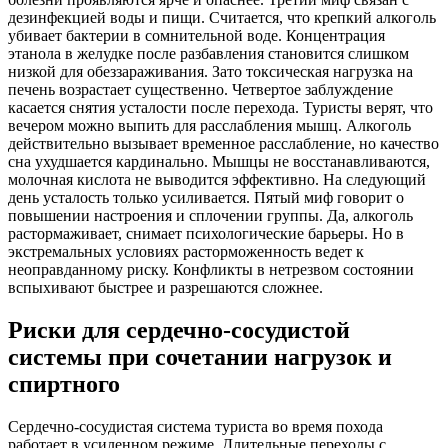
дезинфекцией воды и пищи. Считается, что крепкий алкоголь
убивает бактерии в сомнительной воде. Концентрация
этанола в желудке после разбавления становится слишком
низкой для обеззараживания. Зато токсическая нагрузка на
печень возрастает существенно. Четвертое заблуждение
касается снятия усталости после перехода. Туристы верят, что
вечером можно выпить для расслабления мышц. Алкоголь
действительно вызывает временное расслабление, но качество
сна ухудшается кардинально. Мышцы не восстанавливаются,
молочная кислота не выводится эффективно. На следующий
день усталость только усиливается. Пятый миф говорит о
повышении настроения и сплочении группы. Да, алкоголь
растормаживает, снимает психологические барьеры. Но в
экстремальных условиях расторможенность ведет к
неоправданному риску. Конфликты в нетрезвом состоянии
вспыхивают быстрее и разрешаются сложнее.
Риски для сердечно-сосудистой
системы при сочетании нагрузок и
спиртного
Сердечно-сосудистая система туриста во время похода
работает в усиленном режиме. Длительные переходы с