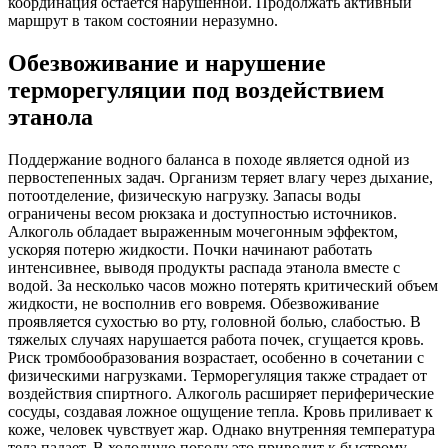
координация остается нарушенной. Продолжать активный
маршрут в таком состоянии неразумно.
Обезвоживание и нарушение
терморегуляции под воздействием
этанола
Поддержание водного баланса в походе является одной из
первостепенных задач. Организм теряет влагу через дыхание,
потоотделение, физическую нагрузку. Запасы воды
ограничены весом рюкзака и доступностью источников.
Алкоголь обладает выраженным мочегонным эффектом,
ускоряя потерю жидкости. Почки начинают работать
интенсивнее, выводя продукты распада этанола вместе с
водой. За несколько часов можно потерять критический объем
жидкости, не восполнив его вовремя. Обезвоживание
проявляется сухостью во рту, головной болью, слабостью. В
тяжелых случаях нарушается работа почек, сгущается кровь.
Риск тромбообразования возрастает, особенно в сочетании с
физическими нагрузками. Терморегуляция также страдает от
воздействия спиртного. Алкоголь расширяет периферические
сосуды, создавая ложное ощущение тепла. Кровь приливает к
коже, человек чувствует жар. Однако внутренняя температура
тела падает. В холодную погоду это приводит к быстрому