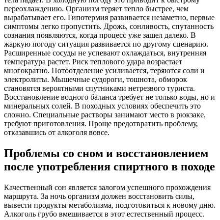
переохлаждению. Организм теряет тепло быстрее, чем
вырабатывает его. Гипотермия развивается незаметно, первые
симптомы легко пропустить. Дрожь, сонливость, спутанность
сознания появляются, когда процесс уже зашел далеко. В
жаркую погоду ситуация развивается по другому сценарию.
Расширенные сосуды не успевают охлаждаться, внутренняя
температура растет. Риск теплового удара возрастает
многократно. Потоотделение усиливается, теряются соли и
электролиты. Мышечные судороги, тошнота, обморок
становятся вероятными спутниками нетрезвого туриста.
Восстановление водного баланса требует не только воды, но и
минеральных солей. В походных условиях обеспечить это
сложно. Специальные растворы занимают место в рюкзаке,
требуют приготовления. Проще предотвратить проблему,
отказавшись от алкоголя вовсе.
Проблемы со сном и восстановлением
после употребления спиртного в походе
Качественный сон является залогом успешного прохождения
маршрута. За ночь организм должен восстановить силы,
вывести продукты метаболизма, подготовиться к новому дню.
Алкоголь грубо вмешивается в этот естественный процесс.