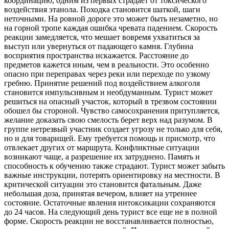
координацию, одним из первых страдает от токсического
воздействия этанола. Походка становится шаткой, шаги
неточными. На ровной дороге это может быть незаметно, но
на горной тропе каждая ошибка чревата падением. Скорость
реакции замедляется, что мешает вовремя ухватиться за
выступ или увернуться от падающего камня. Глубина
восприятия пространства искажается. Расстояние до
предметов кажется иным, чем в реальности. Это особенно
опасно при переправах через реки или переходе по узкому
гребню. Принятие решений под воздействием алкоголя
становится импульсивным и необдуманным. Турист может
решиться на опасный участок, который в трезвом состоянии
обошел бы стороной. Чувство самосохранения притупляется,
желание доказать свою смелость берет верх над разумом. В
группе нетрезвый участник создает угрозу не только для себя,
но и для товарищей. Ему требуется помощь и присмотр, что
отвлекает других от маршрута. Конфликтные ситуации
возникают чаще, а разрешение их затруднено. Память и
способность к обучению также страдают. Турист может забыть
важные инструкции, потерять ориентировку на местности. В
критической ситуации это становится фатальным. Даже
небольшая доза, принятая вечером, влияет на утреннее
состояние. Остаточные явления интоксикации сохраняются
до 24 часов. На следующий день турист все еще не в полной
форме. Скорость реакции не восстанавливается полностью,