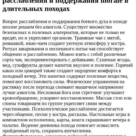
расслабления и поддержания morale в
длительных походах
Вопрос расслабления и поддержания боевого духа в походе
вполне решаем без алкоголя. Существует множество
безопасных и полезных альтернатив, которые не только не
вредят, но и укрепляют организм. Травяные чаи с мятой,
ромашкой, иван-чаем создают уютную атмосферу у костра.
Ритуал заваривания и неспешного питья чая способствует
общению и расслаблению. Можно взять с собой различные
сорта чая, экспериментировать с добавками. Сушеные ягоды,
мед, сухофрукты делают напиток вкуснее и полезнее. Горячий
какао или цикорий также создают ощущение комфорта в
холодный вечер. Эти напитки содержат полезные вещества,
помогают восстановить силы. Физические упражнения на
растяжку после перехода снимают мышечное напряжение
лучше алкоголя. Несложная йога или стретчинг улучшают
кровообращение, ускоряют восстановление. Массаж стоп или
спины товарищем по группе укрепляет связи между
участниками. Психологическое расслабление достигается
через общение, песни у костра, рассказы. Настольные игры в
компактном исполнении, карты, книги скрашивают вечера в
палатке. Ведение дневника похода помогает осмыслить
пройденный путь, сохранить впечатления.