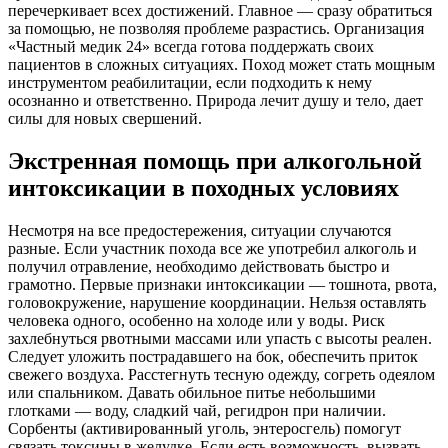
перечеркивает всех достижений. Главное — сразу обратиться
за помощью, не позволяя проблеме разрастись. Организация
«Частный медик 24» всегда готова поддержать своих
пациентов в сложных ситуациях. Поход может стать мощным
инструментом реабилитации, если подходить к нему
осознанно и ответственно. Природа лечит душу и тело, дает
силы для новых свершений.
Экстренная помощь при алкогольной
интоксикации в походных условиях
Несмотря на все предостережения, ситуации случаются
разные. Если участник похода все же употребил алкоголь и
получил отравление, необходимо действовать быстро и
грамотно. Первые признаки интоксикации — тошнота, рвота,
головокружение, нарушение координации. Нельзя оставлять
человека одного, особенно на холоде или у воды. Риск
захлебнуться рвотными массами или упасть с высоты реален.
Следует уложить пострадавшего на бок, обеспечить приток
свежего воздуха. Расстегнуть тесную одежду, согреть одеялом
или спальником. Давать обильное питье небольшими
глотками — воду, сладкий чай, регидрон при наличии.
Сорбенты (активированный уголь, энтеросгель) помогут
связать токсины в желудке. Если есть возможность, вызвать