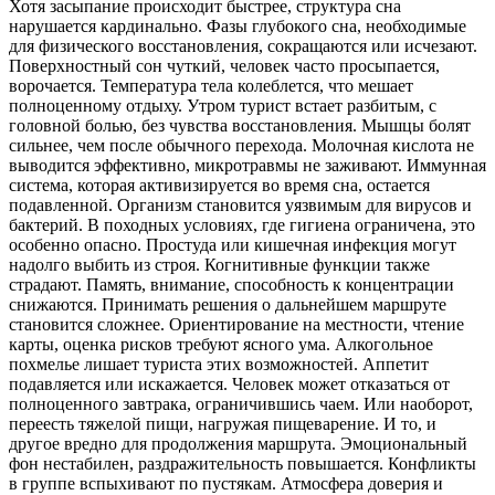
Хотя засыпание происходит быстрее, структура сна
нарушается кардинально. Фазы глубокого сна, необходимые
для физического восстановления, сокращаются или исчезают.
Поверхностный сон чуткий, человек часто просыпается,
ворочается. Температура тела колеблется, что мешает
полноценному отдыху. Утром турист встает разбитым, с
головной болью, без чувства восстановления. Мышцы болят
сильнее, чем после обычного перехода. Молочная кислота не
выводится эффективно, микротравмы не заживают. Иммунная
система, которая активизируется во время сна, остается
подавленной. Организм становится уязвимым для вирусов и
бактерий. В походных условиях, где гигиена ограничена, это
особенно опасно. Простуда или кишечная инфекция могут
надолго выбить из строя. Когнитивные функции также
страдают. Память, внимание, способность к концентрации
снижаются. Принимать решения о дальнейшем маршруте
становится сложнее. Ориентирование на местности, чтение
карты, оценка рисков требуют ясного ума. Алкогольное
похмелье лишает туриста этих возможностей. Аппетит
подавляется или искажается. Человек может отказаться от
полноценного завтрака, ограничившись чаем. Или наоборот,
переесть тяжелой пищи, нагружая пищеварение. И то, и
другое вредно для продолжения маршрута. Эмоциональный
фон нестабилен, раздражительность повышается. Конфликты
в группе вспыхивают по пустякам. Атмосфера доверия и