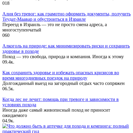
0
18
Алия без тревог: как грамотно оформить документы, получить
Теудат-Маавар и обустроиться в Израиле
Переезд в Израиль — это не просто смена адреса, а
многоступенчатый
0
60
Алкоголь на природе: как минимизировать риски и сохранить
здоровье в походе
Поход — это свобода, природа и компания. Иногда к этому
0
9.4к.
Как сохранить здоровье и избежать опасных кризисов во
время многодневных поездок на природу
Долгожданный выезд на загородный отдых часто сопряжен
0
6.5к.
Когда лес не лечит: помощь при тревоге и зависимости в
условиях похода
Иногда даже самый живописный поход не приносит
ожидаемого
0
4.9к.