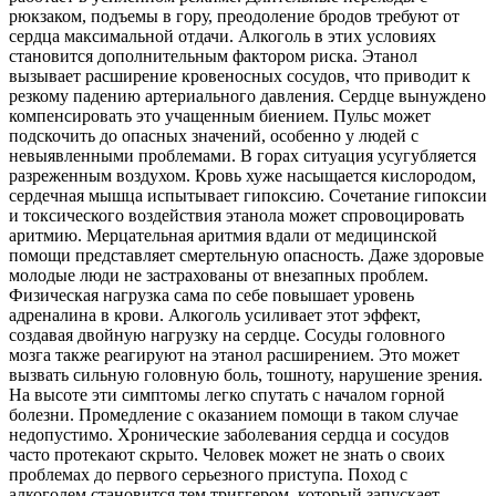
рюкзаком, подъемы в гору, преодоление бродов требуют от
сердца максимальной отдачи. Алкоголь в этих условиях
становится дополнительным фактором риска. Этанол
вызывает расширение кровеносных сосудов, что приводит к
резкому падению артериального давления. Сердце вынуждено
компенсировать это учащенным биением. Пульс может
подскочить до опасных значений, особенно у людей с
невыявленными проблемами. В горах ситуация усугубляется
разреженным воздухом. Кровь хуже насыщается кислородом,
сердечная мышца испытывает гипоксию. Сочетание гипоксии
и токсического воздействия этанола может спровоцировать
аритмию. Мерцательная аритмия вдали от медицинской
помощи представляет смертельную опасность. Даже здоровые
молодые люди не застрахованы от внезапных проблем.
Физическая нагрузка сама по себе повышает уровень
адреналина в крови. Алкоголь усиливает этот эффект,
создавая двойную нагрузку на сердце. Сосуды головного
мозга также реагируют на этанол расширением. Это может
вызвать сильную головную боль, тошноту, нарушение зрения.
На высоте эти симптомы легко спутать с началом горной
болезни. Промедление с оказанием помощи в таком случае
недопустимо. Хронические заболевания сердца и сосудов
часто протекают скрыто. Человек может не знать о своих
проблемах до первого серьезного приступа. Поход с
алкоголем становится тем триггером, который запускает