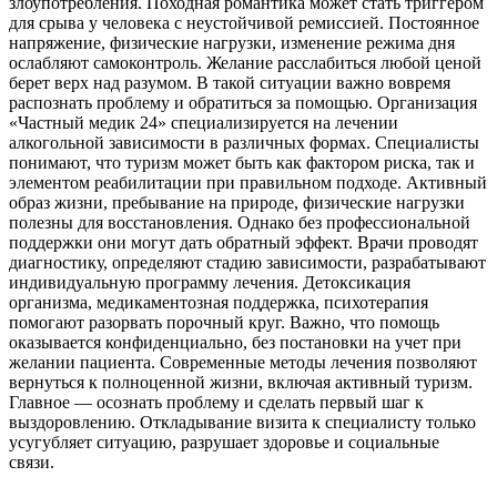
злоупотребления. Походная романтика может стать триггером
для срыва у человека с неустойчивой ремиссией. Постоянное
напряжение, физические нагрузки, изменение режима дня
ослабляют самоконтроль. Желание расслабиться любой ценой
берет верх над разумом. В такой ситуации важно вовремя
распознать проблему и обратиться за помощью. Организация
«Частный медик 24» специализируется на лечении
алкогольной зависимости в различных формах. Специалисты
понимают, что туризм может быть как фактором риска, так и
элементом реабилитации при правильном подходе. Активный
образ жизни, пребывание на природе, физические нагрузки
полезны для восстановления. Однако без профессиональной
поддержки они могут дать обратный эффект. Врачи проводят
диагностику, определяют стадию зависимости, разрабатывают
индивидуальную программу лечения. Детоксикация
организма, медикаментозная поддержка, психотерапия
помогают разорвать порочный круг. Важно, что помощь
оказывается конфиденциально, без постановки на учет при
желании пациента. Современные методы лечения позволяют
вернуться к полноценной жизни, включая активный туризм.
Главное — осознать проблему и сделать первый шаг к
выздоровлению. Откладывание визита к специалисту только
усугубляет ситуацию, разрушает здоровье и социальные
связи.